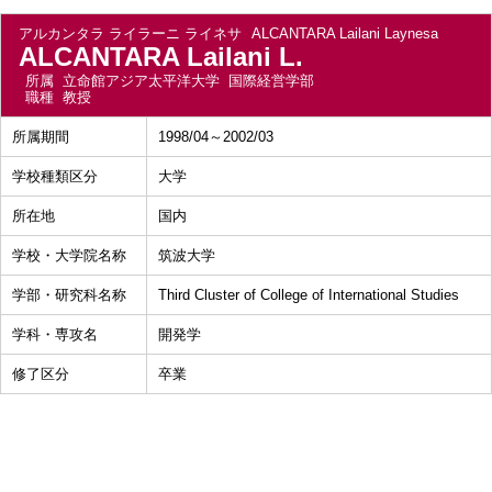
アルカンタラ ライラーニ ライネサ
ALCANTARA Lailani Laynesa
ALCANTARA Lailani L.
所属
立命館アジア太平洋大学 国際経営学部
職種
教授
所属期間
1998/04～2002/03
学校種類区分
大学
所在地
国内
学校・大学院名称
筑波大学
学部・研究科名称
Third Cluster of College of International Studies
学科・専攻名
開発学
修了区分
卒業