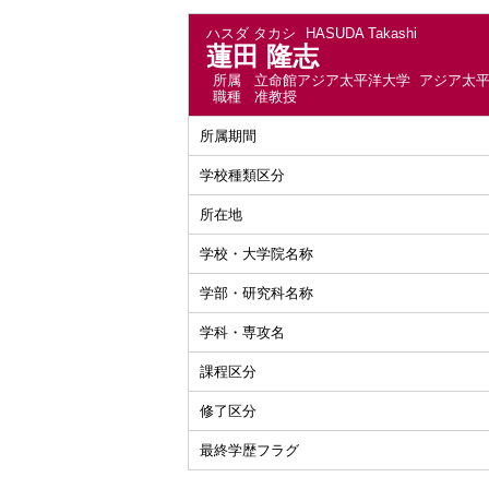
ハスダ タカシ
HASUDA Takashi
蓮田 隆志
所属
立命館アジア太平洋大学 アジア太
職種
准教授
所属期間
学校種類区分
所在地
学校・大学院名称
学部・研究科名称
学科・専攻名
課程区分
修了区分
最終学歴フラグ