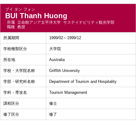
ブイ タン フォン
BUI Thanh Huong
所属
立命館アジア太平洋大学 サステイナビリティ観光学部
職種
教授
所属期間
1999/02～1999/12
学校種類区分
大学院
所在地
Australia
学校・大学院名称
Griffith University
学部・研究科名称
Department of Tourism and Hospitality
学科・専攻名
Tourism Management
課程区分
修士
修了区分
修了