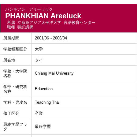
パンキアン アリーラック
PHANKHIAN Areeluck
所属
立命館アジア太平洋大学 言語教育センター
職種
嘱託講師
所属期間
2001/06～2006/04
学校種類区分
大学
所在地
タイ
学校・大学院
Chiang Mai University
名称
学部・研究科
Education
名称
学科・専攻名
Teaching Thai
修了区分
卒業
最終学歴フラ
最終学歴
グ