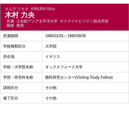
キムラ リキオ
KIMURA Rikio
木村 力央
所属
立命館アジア太平洋大学 サステイナビリティ観光学部
職種
教授
所属期間
1995/01/01～1995/09/30
学校種類区分
大学院
所在地
イギリス
学校・大学院名称
オックスフォード大学
学部・研究科名称
難民研究センター(Visiting Study Fellow)
課程区分
その他
修了区分
その他