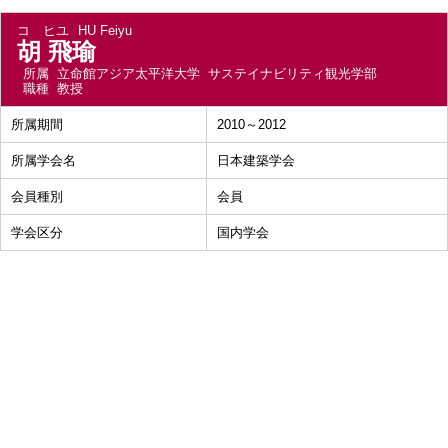
コ ヒユ
HU Feiyu
胡 飛瑜
所属
立命館アジア太平洋大学 サステイナビリティ観光学部
職種
教授
所属期間
2010～2012
所属学会名
日本建築学会
会員種別
会員
学会区分
国内学会