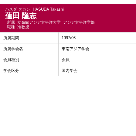
ハスダ タカシ
HASUDA Takashi
蓮田 隆志
所属
立命館アジア太平洋大学 アジア太平洋学部
職種
准教授
所属期間
1997/06
所属学会名
東南アジア学会
会員種別
会員
学会区分
国内学会