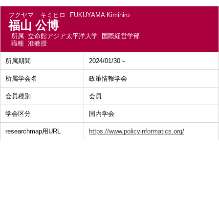
フクヤマ キミヒロ
FUKUYAMA Kimihiro
福山 公博
所属
立命館アジア太平洋大学 国際経営学部
職種
准教授
所属期間
2024/01/30～
所属学会名
政策情報学会
会員種別
会員
学会区分
国内学会
researchmap用URL
https://www.policyinformatics.org/