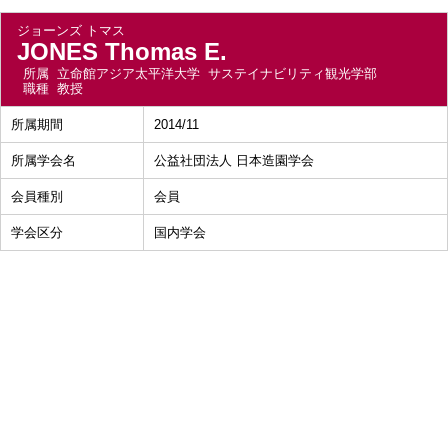
ジョーンズ トマス
JONES Thomas E.
所属
立命館アジア太平洋大学 サステイナビリティ観光学部
職種
教授
所属期間
2014/11
所属学会名
公益社団法人 日本造園学会
会員種別
会員
学会区分
国内学会