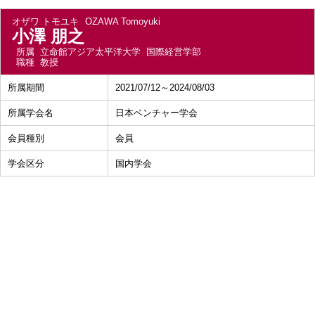
オザワ トモユキ
OZAWA Tomoyuki
小澤 朋之
所属
立命館アジア太平洋大学 国際経営学部
職種
教授
所属期間
2021/07/12～2024/08/03
所属学会名
日本ベンチャー学会
会員種別
会員
学会区分
国内学会