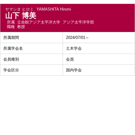
ヤマシタ ヒロミ
YAMASHITA Hiromi
山下 博美
所属
立命館アジア太平洋大学 アジア太平洋学部
職種
教授
所属期間
2024/07/01～
所属学会名
土木学会
会員種別
会員
学会区分
国内学会