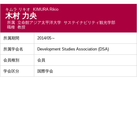
キムラ リキオ
KIMURA Rikio
木村 力央
所属
立命館アジア太平洋大学 サステイナビリティ観光学部
職種
教授
所属期間
2014/05～
所属学会名
Development Studies Association (DSA)
会員種別
会員
学会区分
国際学会