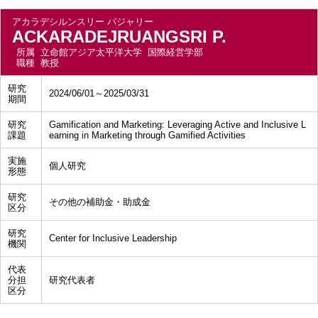
アカラデシルンスリー パジャリー
ACKARADEJRUANGSRI P.
所属
立命館アジア太平洋大学 国際経営学部
職種
教授
研究
2024/06/01～2025/03/31
期間
研究
Gamification and Marketing: Leveraging Active and Inclusive L
課題
earning in Marketing through Gamified Activities
実施
個人研究
形態
研究
その他の補助金・助成金
区分
研究
Center for Inclusive Leadership
機関
代表
分担
研究代表者
区分