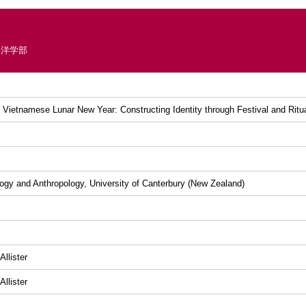
平洋学部
 Vietnamese Lunar New Year: Constructing Identity through Festival and Ritua
ogy and Anthropology, University of Canterbury (New Zealand)
llister
llister