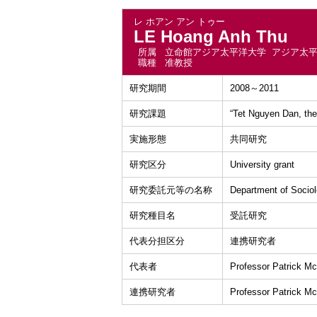
レ ホアン アン トゥー
LE Hoang Anh Thu
所属
立命館アジア太平洋大学 アジア太
職種
准教授
研究期間
2008～2011
研究課題
“Tet Nguyen Dan, the
実施形態
共同研究
研究区分
University grant
研究委託元等の名称
Department of Sociol
研究種目名
受託研究
代表分担区分
連携研究者
代表者
Professor Patrick McA
連携研究者
Professor Patrick McA