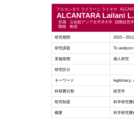
アルカンタラ ライラーニ ライネサ
ALCANT
ALCANTARA Lailani L.
所属
立命館アジア太平洋大学 国際経営
職種
教授
研究期間
2010～2011
研究課題
To analyze 
実施形態
個人研究
研究区分
キーワード
legitimacy,
科研費分類
経営学
研究制度
科学研究費
概要
科学研究費