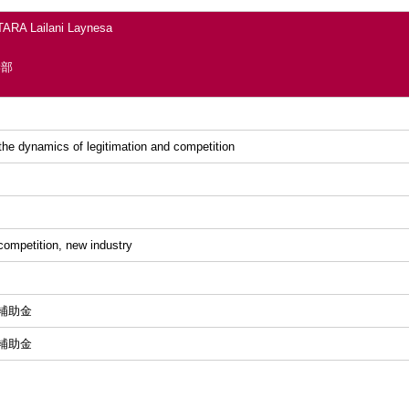
ARA Lailani Laynesa
学部
the dynamics of legitimation and competition
 competition, new industry
補助金
補助金