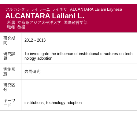
アルカンタラ ライラーニ ライネサ
ALCANTARA Lailani Laynesa
ALCANTARA Lailani L.
所属
立命館アジア太平洋大学 国際経営学部
職種
教授
研究期
2012～2013
間
研究課
To investigate the influence of institutional structures on tech
題
nology adoption
実施形
共同研究
態
研究区
分
キーワ
institutions, technology adoption
ード