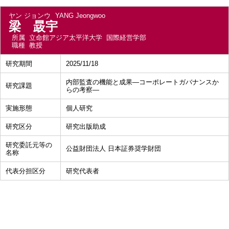
ヤン ジョンウ
YANG Jeongwoo
梁 晸宇
所属
立命館アジア太平洋大学 国際経営学部
職種
教授
研究期間
2025/11/18
内部監査の機能と成果―コーポレートガバナンスか
研究課題
らの考察―
実施形態
個人研究
研究区分
研究出版助成
研究委託元等の
公益財団法人 日本証券奨学財団
名称
代表分担区分
研究代表者