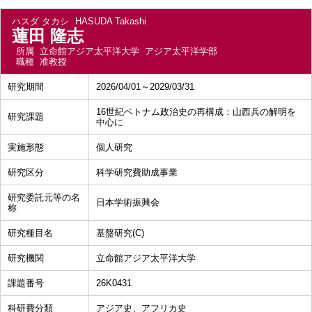
ハスダ タカシ
HASUDA Takashi
蓮田 隆志
所属
立命館アジア太平洋大学 アジア太平洋学部
職種
准教授
研究期間
2026/04/01～2029/03/31
16世紀ベトナム政治史の再構成：山西兵の解明を
研究課題
中心に
実施形態
個人研究
研究区分
科学研究費助成事業
研究委託元等の名
日本学術振興会
称
研究種目名
基盤研究(C)
研究機関
立命館アジア太平洋大学
課題番号
26K0431
科研費分類
アジア史、アフリカ史