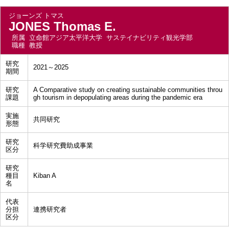
ジョーンズ トマス
JONES Thomas E.
所属
立命館アジア太平洋大学 サステイナビリティ観光学部
職種
教授
研究
2021～2025
期間
研究
A Comparative study on creating sustainable communities throu
課題
gh tourism in depopulating areas during the pandemic era
実施
共同研究
形態
研究
科学研究費助成事業
区分
研究
種目
Kiban A
名
代表
分担
連携研究者
区分