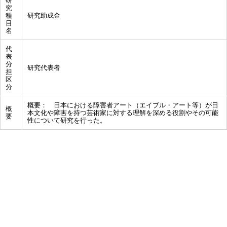
研
究
種
研究助成金
目
名
代
表
分
研究代表者
担
区
分
概要： 日本における障害者アート（エイブル・アート等）が日
概
本文化や障害を持つ芸術家に対する理解を深める役割やその可能
要
性について研究を行った。