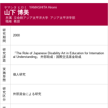
ヤマシタ ヒロミ
YAMASHITA Hiromi
山下 博美
所属
立命館アジア太平洋大学 アジア太平洋学部
職種
教授
研
究
2000
期
間
研
究
『The Role of Japanese Disability Art in Education for Internation
課
al Understanding』 外部助成：国際交流基金助成
題
実
施
個人研究
形
態
研
究
外部資金による研究
区
分