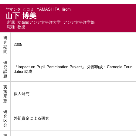
ヤマシタ ヒロミ
YAMASHITA Hiromi
山下 博美
所属
立命館アジア太平洋大学 アジア太平洋学部
職種
教授
研
究
2005
期
間
研
究
『Impact on Pupil Participation Project』 外部助成：Carnegie Foun
課
dation助成
題
実
施
個人研究
形
態
研
究
外部資金による研究
区
分