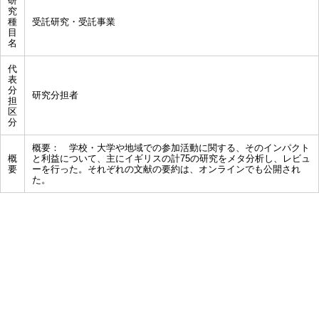
研
究
種
受託研究・受託事業
目
名
代
表
分
研究分担者
担
区
分
概要： 学校・大学や地域での参加活動に関する、そのインパクト
概
と利益について、主にイギリスの計75の研究をメタ分析し、レビュ
要
ーを行った。それぞれの文献の要約は、オンラインでも公開され
た。