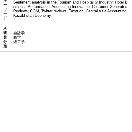
キ
Sentiment analysis in the Tourism and Hospitality Industry, Hotel B
ー
usiness Performance, Accounting Innovation, Customer Generated
ワ
Reviews, CGM, Twitter reviews, Taxation, Central Asia Accounting,
ー
Kazakhstan Economy.
ド
科
研
会計学
費
商学
分
経営学
類