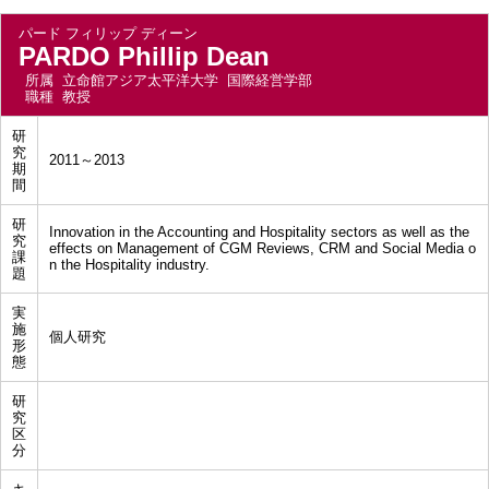
パード フィリップ ディーン
PARDO Phillip Dean
所属
立命館アジア太平洋大学 国際経営学部
職種
教授
研
究
2011～2013
期
間
研
Innovation in the Accounting and Hospitality sectors as well as the
究
effects on Management of CGM Reviews, CRM and Social Media o
課
n the Hospitality industry.
題
実
施
個人研究
形
態
研
究
区
分