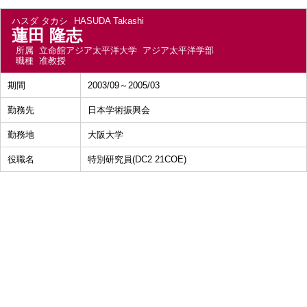
ハスダ タカシ
HASUDA Takashi
蓮田 隆志
所属
立命館アジア太平洋大学 アジア太平洋学部
職種
准教授
期間
2003/09～2005/03
勤務先
日本学術振興会
勤務地
大阪大学
役職名
特別研究員(DC2 21COE)