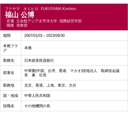
フクヤマ キミヒロ
FUKUYAMA Kimihiro
福山 公博
所属
立命館アジア太平洋大学 国際経営学部
職種
准教授
期間
2007/01/01～2023/09/30
本務フラ
本務
グ
勤務先
日本政策投資銀行
中華圏(中国、台湾、香港、マカオ)現地法人 取締役会議
部署名
長 兼 社長
勤務地
北京、香港、上海、東京、大分
国・地域
中華人民共和国
役職名
その他機関の長