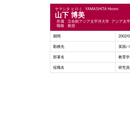
ヤマシタ ヒロミ
YAMASHITA Hiromi
山下 博美
所属
立命館アジア太平洋大学 アジア太
職種
教授
期間
2002/
勤務先
英国バ
部署名
教育学
役職名
研究員