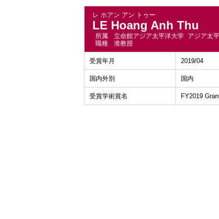
レ ホアン アン トゥー
LE Hoang Anh Thu
所属
立命館アジア太平洋大学 アジア太
職種
准教授
受賞年月
2019/04
国内外別
国内
受賞学術賞名
FY2019 Grants