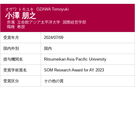
オザワ トモユキ
OZAWA Tomoyuki
小澤 朋之
所属
立命館アジア太平洋大学 国際経営学部
職種
教授
受賞年月
2024/07/09
国内外別
国内
授与機関名
Ritsumeikan Asia Pacific University
受賞学術賞名
SOM Research Award for AY 2023
受賞区分
その他の賞