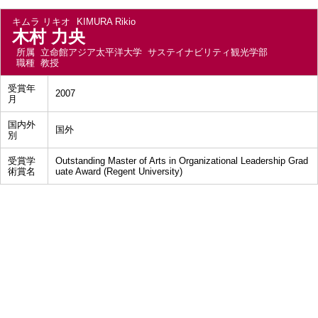
キムラ リキオ
KIMURA Rikio
木村 力央
所属
立命館アジア太平洋大学 サステイナビリティ観光学部
職種
教授
受賞年
2007
月
国内外
国外
別
受賞学
Outstanding Master of Arts in Organizational Leadership Grad
術賞名
uate Award (Regent University)