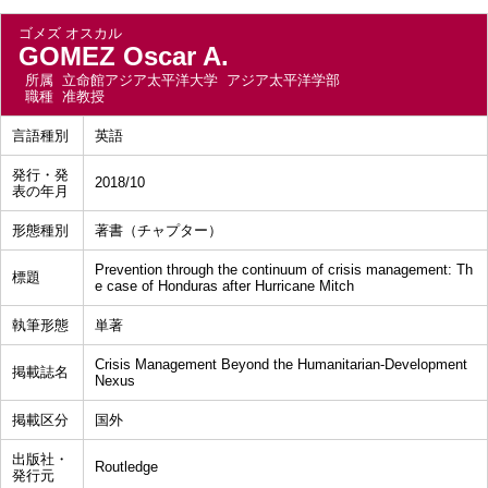
ゴメズ オスカル
GOMEZ Oscar A.
所属
立命館アジア太平洋大学 アジア太平洋学部
職種
准教授
言語種別
英語
発行・発
2018/10
表の年月
形態種別
著書（チャプター）
Prevention through the continuum of crisis management: Th
標題
e case of Honduras after Hurricane Mitch
執筆形態
単著
Crisis Management Beyond the Humanitarian-Development
掲載誌名
Nexus
掲載区分
国外
出版社・
Routledge
発行元