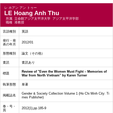
レ ホアン アン トゥー
LE Hoang Anh Thu
所属
立命館アジア太平洋大学 アジア太平洋学部
職種
准教授
言語種別
英語
発行・発
2012/01
表の年月
形態種別
論文（その他）
査読
査読あり
Review of "Even the Women Must Fight – Memories of
標題
War from North Vietnam" by Karen Turner
執筆形態
単著
Gender & Society Collection Volume 1 (Ho Chi Minh City: Ti
掲載誌名
mes Publisher)
巻・号・
2012(1),pp.185-9
頁