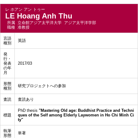
レ ホアン アン トゥー
LE Hoang Anh Thu
所属
立命館アジア太平洋大学 アジア太平洋学部
職種
准教授
言語
英語
種別
発
行・
発表
2017/03
の年
月
形態
研究プロジェクトへの参加
種別
査読
査読あり
PhD thesis
"Mastering Old age: Buddhist Practice and Techni
標題
ques of the Self among Elderly Laywomen in Ho Chi Minh Ci
ty"
執筆
単著
形態