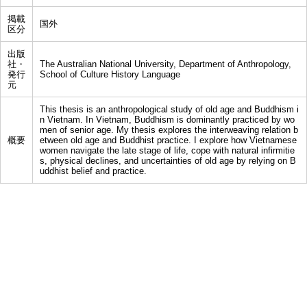
掲載
国外
区分
出版
社・
The Australian National University, Department of Anthropology,
発行
School of Culture History Language
元
This thesis is an anthropological study of old age and Buddhism i
n Vietnam. In Vietnam, Buddhism is dominantly practiced by wo
men of senior age. My thesis explores the interweaving relation b
概要
etween old age and Buddhist practice. I explore how Vietnamese
women navigate the late stage of life, cope with natural infirmitie
s, physical declines, and uncertainties of old age by relying on B
uddhist belief and practice.