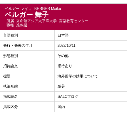
ベルガー マイコ
BERGER Maiko
ベルガー 舞子
所属
立命館アジア太平洋大学 言語教育センター
職種
准教授
言語種別
日本語
発行・発表の年月
2022/10/11
形態種別
その他
招待論文
招待あり
標題
海外留学の効果について
執筆形態
単著
掲載誌名
SALCブログ
掲載区分
国内