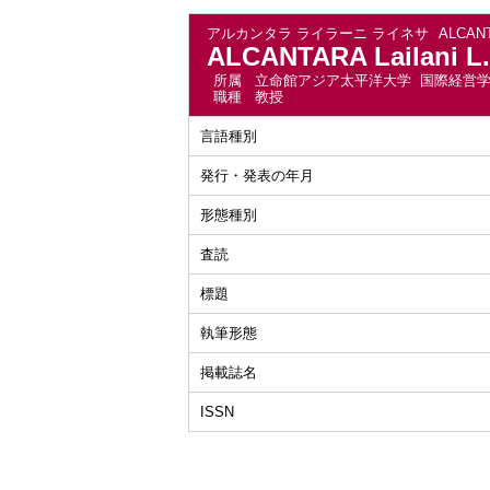
アルカンタラ ライラーニ ライネサ
ALCANT
ALCANTARA Lailani L.
所属
立命館アジア太平洋大学 国際経営
職種
教授
言語種別
発行・発表の年月
形態種別
査読
標題
執筆形態
掲載誌名
ISSN