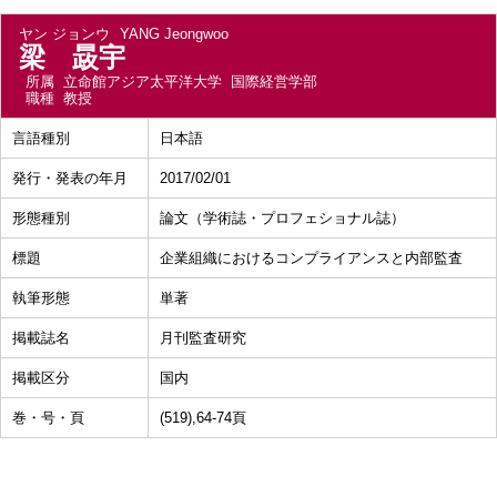
ヤン ジョンウ
YANG Jeongwoo
梁 晸宇
所属
立命館アジア太平洋大学 国際経営学部
職種
教授
言語種別
日本語
発行・発表の年月
2017/02/01
形態種別
論文（学術誌・プロフェショナル誌）
標題
企業組織におけるコンプライアンスと内部監査
執筆形態
単著
掲載誌名
月刊監査研究
掲載区分
国内
巻・号・頁
(519),64-74頁