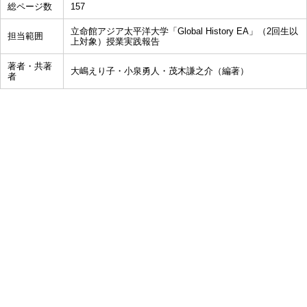
総ページ数
157
立命館アジア太平洋大学「Global History EA」（2回生以
担当範囲
上対象）授業実践報告
著者・共著
大嶋えり子・小泉勇人・茂木謙之介（編著）
者