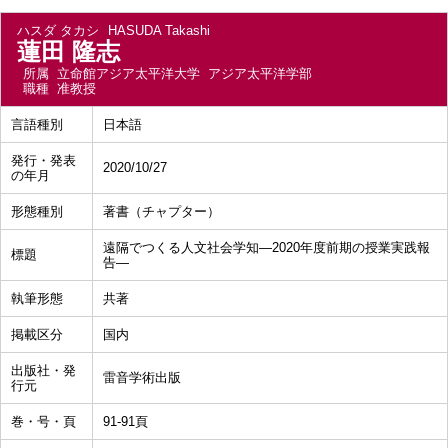
ハスダ タカシ
HASUDA Takashi
蓮田 隆志
所属
立命館アジア太平洋大学 アジア太平洋学部
職種
准教授
言語種別
日本語
発行・発表
2020/10/27
の年月
形態種別
著書（チャプター）
遠隔でつくる人文社会学知―2020年度前期の授業実践報
標題
告―
執筆形態
共著
掲載区分
国内
出版社・発
雷音学術出版
行元
巻・号・頁
91-91頁