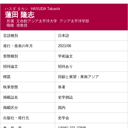
ハスダ タカシ
HASUDA Takashi
蓮田 隆志
所属
立命館アジア太平洋大学 アジア太平洋学部
職種
准教授
言語種別
日本語
発行・発表の年月
2021/06
形態種別
学術論文
招待論文
招待あり
標題
回顧と展望：東南アジア
執筆形態
単著
掲載誌名
史学雑誌
掲載区分
国内
出版社・発行元
史学会