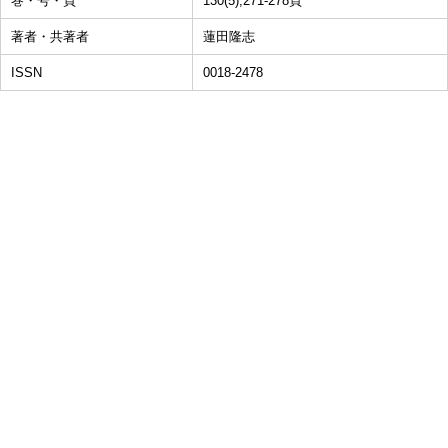
巻・号・頁
130(5),271-278頁
著者・共著者
蓮田隆志
ISSN
0018-2478