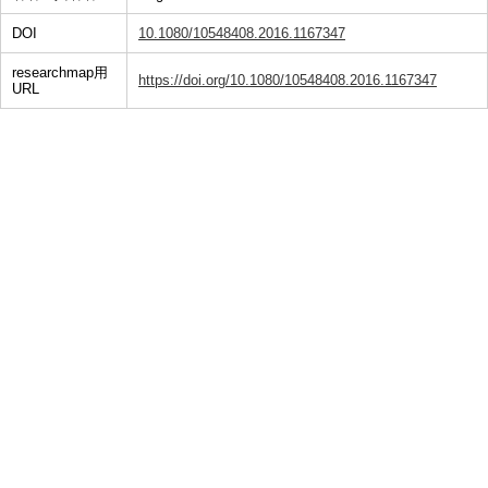
DOI
10.1080/10548408.2016.1167347
researchmap用
https://doi.org/10.1080/10548408.2016.1167347
URL