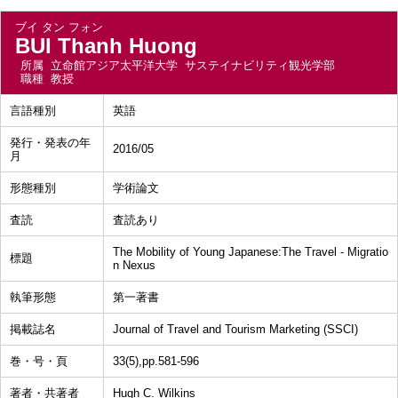
ブイ タン フォン
BUI Thanh Huong
所属
立命館アジア太平洋大学 サステイナビリティ観光学部
職種
教授
言語種別
英語
発行・発表の年
2016/05
月
形態種別
学術論文
査読
査読あり
The Mobility of Young Japanese:The Travel - Migratio
標題
n Nexus
執筆形態
第一著書
掲載誌名
Journal of Travel and Tourism Marketing (SSCI)
巻・号・頁
33(5),pp.581-596
著者・共著者
Hugh C. Wilkins