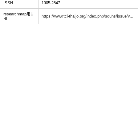
ISSN
1905-2847
researchmap用U
https://www.tci-thaijo.org/index.php/sduhs/issue/v...
RL