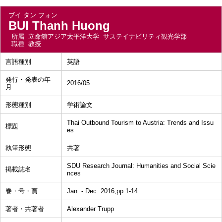
ブイ タン フォン
BUI Thanh Huong
所属
立命館アジア太平洋大学 サステイナビリティ観光学部
職種
教授
言語種別
英語
発行・発表の年
2016/05
月
形態種別
学術論文
Thai Outbound Tourism to Austria: Trends and Issu
標題
es
執筆形態
共著
SDU Research Journal: Humanities and Social Scie
掲載誌名
nces
巻・号・頁
Jan. - Dec. 2016,pp.1-14
著者・共著者
Alexander Trupp