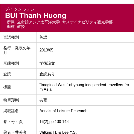
ブイ タン フォン
BUI Thanh Huong
所属
立命館アジア太平洋大学 サステイナビリティ観光学部
職種
教授
言語種別
英語
発行・発表の年
2013/05
月
形態種別
学術論文
査読
査読あり
“Imagined West” of young independent travellers fro
標題
m Asia
執筆形態
共著
掲載誌名
Annals of Leisure Research
巻・号・頁
16(2),pp.130-148
著者・共著者
Wilkins H. & Lee Y.S.