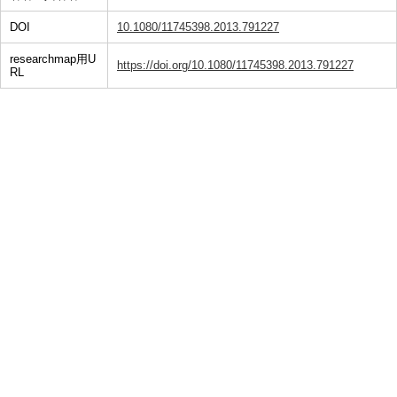
DOI
10.1080/11745398.2013.791227
researchmap用U
https://doi.org/10.1080/11745398.2013.791227
RL