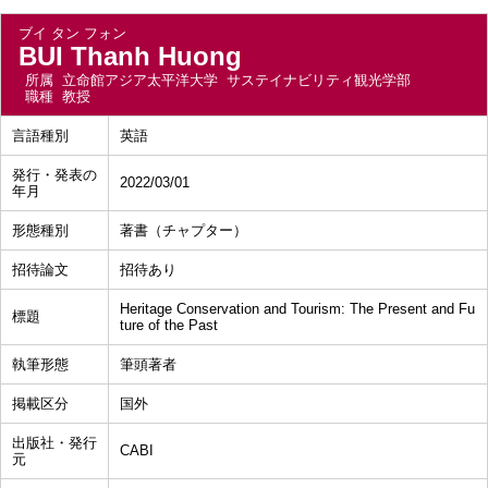
ブイ タン フォン
BUI Thanh Huong
所属
立命館アジア太平洋大学 サステイナビリティ観光学部
職種
教授
言語種別
英語
発行・発表の
2022/03/01
年月
形態種別
著書（チャプター）
招待論文
招待あり
Heritage Conservation and Tourism: The Present and Fu
標題
ture of the Past
執筆形態
筆頭著者
掲載区分
国外
出版社・発行
CABI
元