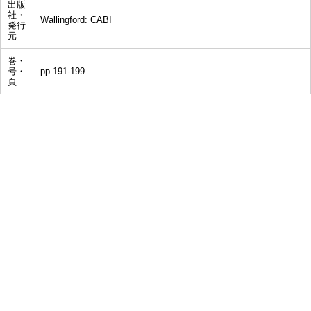
出版
社・
Wallingford: CABI
発行
元
巻・
号・
pp.191-199
頁