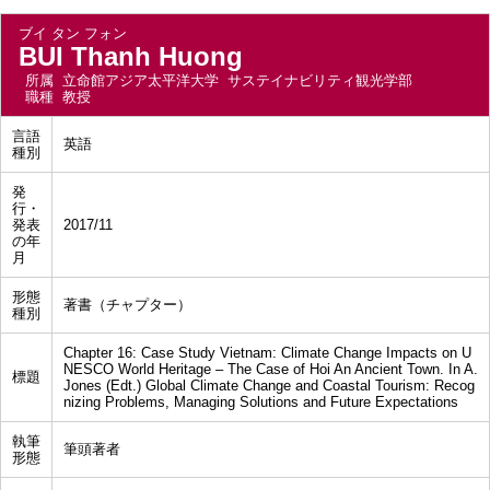
ブイ タン フォン
BUI Thanh Huong
所属
立命館アジア太平洋大学 サステイナビリティ観光学部
職種
教授
言語
英語
種別
発
行・
発表
2017/11
の年
月
形態
著書（チャプター）
種別
Chapter 16: Case Study Vietnam: Climate Change Impacts on U
NESCO World Heritage – The Case of Hoi An Ancient Town. In A.
標題
Jones (Edt.) Global Climate Change and Coastal Tourism: Recog
nizing Problems, Managing Solutions and Future Expectations
執筆
筆頭著者
形態