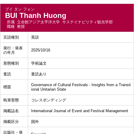
ブイ タン フォン
BUI Thanh Huong
所属
立命館アジア太平洋大学 サステイナビリティ観光学部
職種
教授
言語種別
英語
発行・発表
2025/10/16
の年月
形態種別
学術論文
査読
査読あり
Governance of Cultural Festivals - Insights from a Transit
標題
ional Unitarian State
執筆形態
コレスポンディング
掲載誌名
International Journal of Event and Festival Management
掲載区分
国外
出版社・発