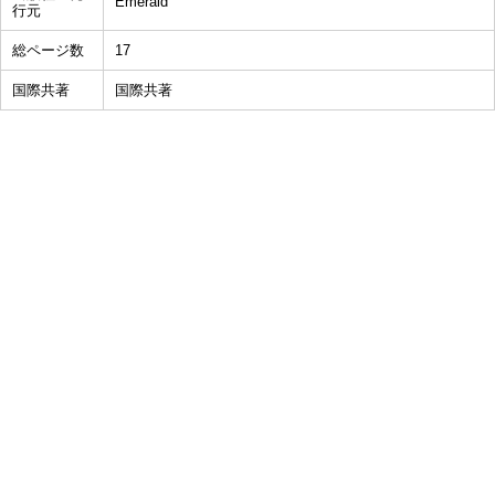
Emerald
行元
総ページ数
17
国際共著
国際共著