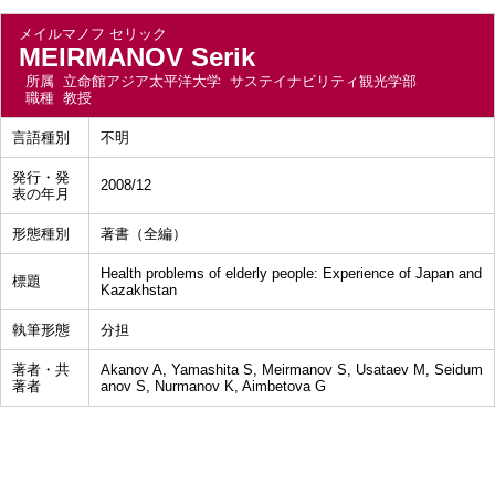
メイルマノフ セリック
MEIRMANOV Serik
所属
立命館アジア太平洋大学 サステイナビリティ観光学部
職種
教授
言語種別
不明
発行・発
2008/12
表の年月
形態種別
著書（全編）
Health problems of elderly people: Experience of Japan and
標題
Kazakhstan
執筆形態
分担
著者・共
Akanov A, Yamashita S, Meirmanov S, Usataev M, Seidum
著者
anov S, Nurmanov K, Aimbetova G