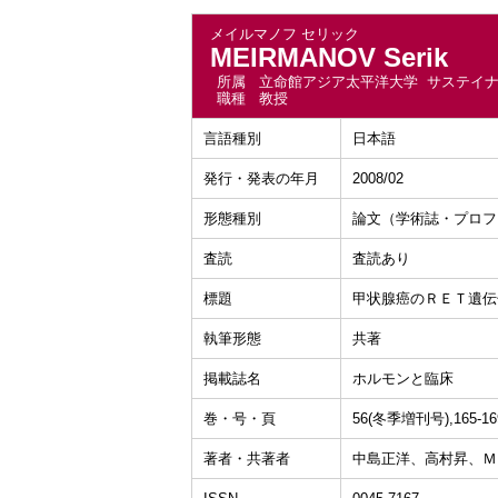
メイルマノフ セリック
MEIRMANOV Serik
所属
立命館アジア太平洋大学 サステイ
職種
教授
言語種別
日本語
発行・発表の年月
2008/02
形態種別
論文（学術誌・プロフ
査読
査読あり
標題
甲状腺癌のＲＥＴ遺伝
執筆形態
共著
掲載誌名
ホルモンと臨床
巻・号・頁
56(冬季増刊号),165-1
著者・共著者
中​島​正​洋、高​村​昇、Ｍ​Ｅ