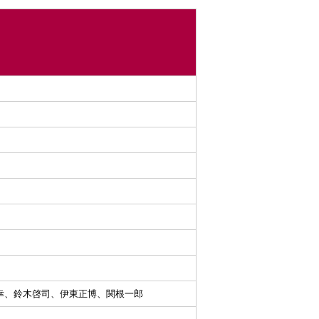
​裕​幸、鈴​木​啓​司、伊​東​正​博、関​根​一​郎