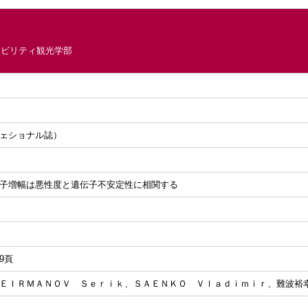
ナビリティ観光学部
ェショナル誌）
子増幅は悪性度と遺伝子不安定性に相関する
69頁
​Ｉ​Ｒ​Ｍ​Ａ​Ｎ​Ｏ​Ｖ​ ​Ｓ​ｅ​ｒ​ｉ​ｋ、Ｓ​Ａ​Ｅ​Ｎ​Ｋ​Ｏ​ ​Ｖ​ｌ​ａ​ｄ​ｉ​ｍ​ｉ​ｒ、難​波