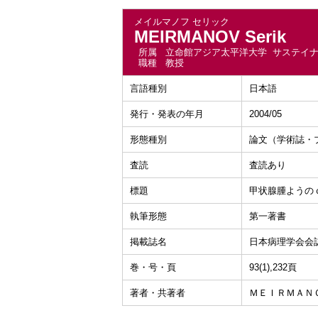
メイルマノフ セリック
MEIRMANOV Serik
所属
立命館アジア太平洋大学 サステイ
職種
教授
言語種別
日本語
発行・発表の年月
2004/05
形態種別
論文（学術誌・
査読
査読あり
標題
甲状腺腫ようの
執筆形態
第一著書
掲載誌名
日本病理学会会
巻・号・頁
93(1),232頁
著者・共著者
Ｍ​Ｅ​Ｉ​Ｒ​Ｍ​Ａ​