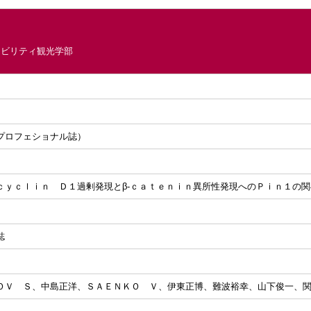
ナビリティ観光学部
プロフェショナル誌）
ｃｙｃｌｉｎ Ｄ１過剰発現とβ‐ｃａｔｅｎｉｎ異所性発現へのＰｉｎ１の
誌
Ｎ​Ｏ​Ｖ​ ​Ｓ、中​島​正​洋、Ｓ​Ａ​Ｅ​Ｎ​Ｋ​Ｏ​ ​Ｖ、伊​東​正​博、難​波​裕​幸、山​下​俊​一、関