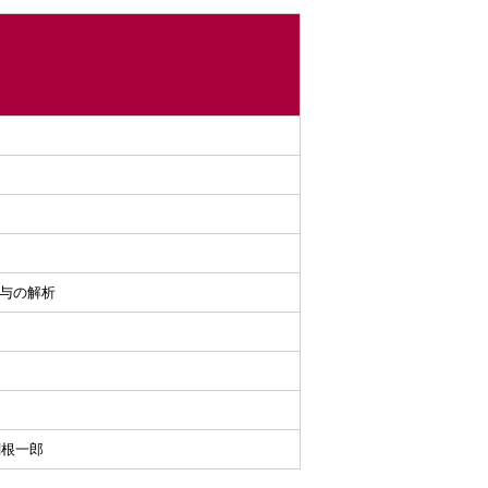
関与の解析
​根​一​郎