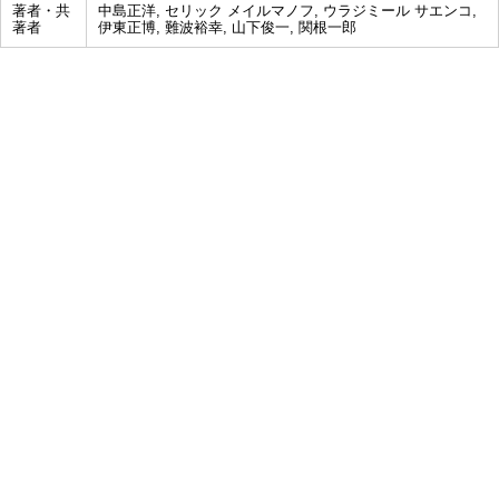
著者・共
中島正洋, セリック メイルマノフ, ウラジミール サエンコ,
著者
伊東正博, 難波裕幸, 山下俊一, 関根一郎