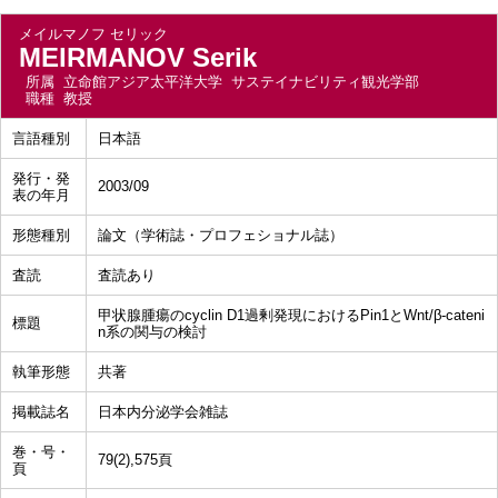
メイルマノフ セリック
MEIRMANOV Serik
所属
立命館アジア太平洋大学 サステイナビリティ観光学部
職種
教授
言語種別
日本語
発行・発
2003/09
表の年月
形態種別
論文（学術誌・プロフェショナル誌）
査読
査読あり
甲状腺腫瘍のcyclin D1過剰発現におけるPin1とWnt/β-cateni
標題
n系の関与の検討
執筆形態
共著
掲載誌名
日本内分泌学会雑誌
巻・号・
79(2),575頁
頁