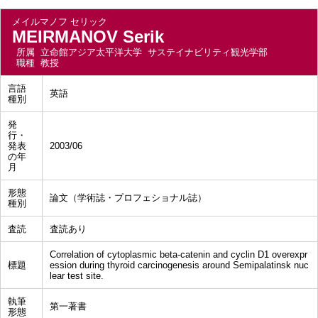
メイルマノフ セリック
MEIRMANOV Serik
所属
立命館アジア太平洋大学 サステイナビリティ観光学部
職種
教授
言語
英語
種別
発
行・
発表
2003/06
の年
月
形態
論文（学術誌・プロフェショナル誌）
種別
査読
査読あり
Correlation of cytoplasmic beta-catenin and cyclin D1 overexpr
標題
ession during thyroid carcinogenesis around Semipalatinsk nuc
lear test site.
執筆
第一著書
形態