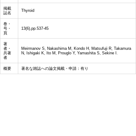
掲載
Thyroid
誌名
巻・
号・
13(6),pp.537-45
頁
著
者・
Meirmanov S, Nakashima M, Kondo H, Matsufuji R, Takamura
共著
N, Ishigaki K, Ito M, Prouglo Y, Yamashita S, Sekine I.
者
概要
著名な雑誌への論文掲載・申請：有り