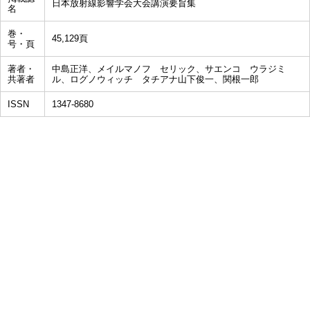
日本放射線影響学会大会講演要旨集
名
巻・
45,129頁
号・頁
著者・
中​島​正​洋、メ​イ​ル​マ​ノ​フ​ ​セ​リ​ッ​ク、サ​エ​ン​コ​ ​ウ​ラ​ジ​ミ​
共著者
ル、ロ​グ​ノ​ウ​ィ​ッ​チ​ ​タ​チ​ア​ナ山​下​俊​一、関​根​一​郎
ISSN
1347-8680