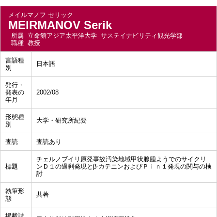
メイルマノフ セリック
MEIRMANOV Serik
所属
立命館アジア太平洋大学 サステイナビリティ観光学部
職種
教授
言語種
日本語
別
発行・
発表の
2002/08
年月
形態種
大学・研究所紀要
別
査読
査読あり
チェルノブイリ原発事故汚染地域甲状腺腫ようでのサイクリ
標題
ンＤ１の過剰発現とβ‐カテニンおよびＰｉｎ１発現の関与の検
討
執筆形
共著
態
掲載誌