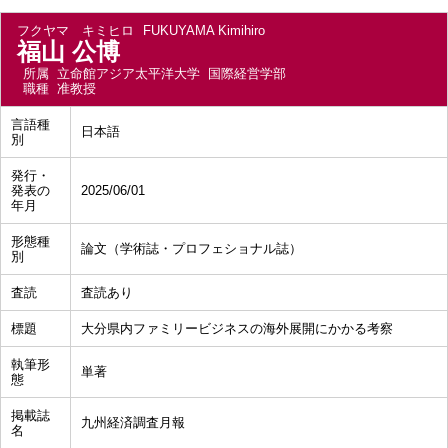
フクヤマ キミヒロ
FUKUYAMA Kimihiro
福山 公博
所属
立命館アジア太平洋大学 国際経営学部
職種
准教授
言語種
日本語
別
発行・
発表の
2025/06/01
年月
形態種
論文（学術誌・プロフェショナル誌）
別
査読
査読あり
標題
大分県内ファミリービジネスの海外展開にかかる考察
執筆形
単著
態
掲載誌
九州経済調査月報
名