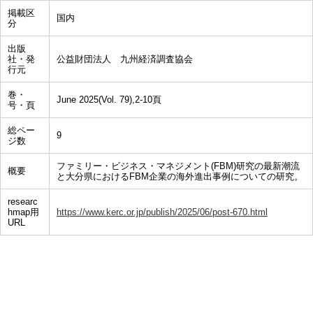
掲載区
国内
分
出版
社・発
公益財団法人 九州経済調査協会
行元
巻・
June 2025(Vol. 79),2-10頁
号・頁
総ペー
9
ジ数
ファミリー・ビジネス・マネジメント(FBM)研究の最新潮流
概要
と大分県におけるFBM企業の海外進出事例についての研究。
researc
hmap用
https://www.kerc.or.jp/publish/2025/06/post-670.html
URL