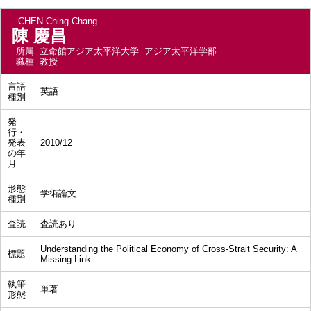
CHEN Ching-Chang
陳 慶昌
所属
立命館アジア太平洋大学 アジア太平洋学部
職種
教授
言語
英語
種別
発
行・
発表
2010/12
の年
月
形態
学術論文
種別
査読
査読あり
Understanding the Political Economy of Cross-Strait Security: A
標題
Missing Link
執筆
単著
形態