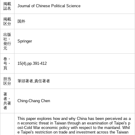
掲載
Journal of Chinese Political Science
誌名
掲載
国外
区分
出版
社・
Springer
発行
元
巻・
号・
15(4),pp.391-412
頁
担当
筆頭著者,責任著者
区分
著
者・
Ching-Chang Chen
共著
者
This paper explores how and why China has been perceived as a
n economic threat in Taiwan through an examination of Taipei's p
ost-Cold War economic policy with respect to the mainland. Whil
e Taipei's restriction on trade and investment across the Taiwan